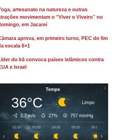
Yoga, artesanato na natureza e outras
atrações movimentam o “Viver o Viveiro” no
domingo, em Jacareí
Câmara aprova, em primeiro turno, PEC do fim
da escala 6×1
Líder do Irã convoca países islâmicos contra
EUA e Israel
Tempe
36°C
Limpo
2.7 m/s
27%
757
mmHg
02:00
03:00
04:00
05:00
06:00
07:00
08:00
‹
›