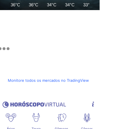
36°C
36°C
34°C
34°C
33°C
34°C
35°C
Monitore todos os mercados no TradingView