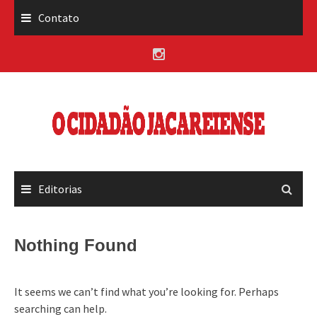
Skip
Contato
to
content
Editorias
Nothing Found
It seems we can’t find what you’re looking for. Perhaps
searching can help.