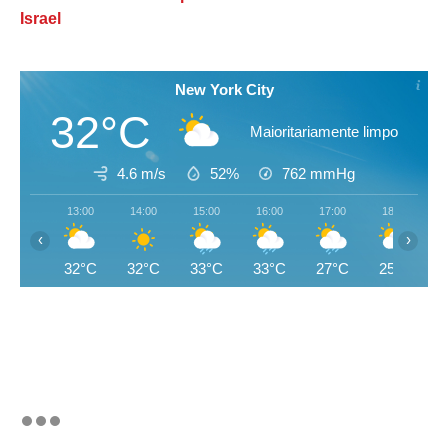
Israel
New York City
32°C
Maioritariamente limpo
4.6 m/s
52%
762
mmHg
13:00
14:00
15:00
16:00
17:00
18:00
‹
›
32°C
32°C
33°C
33°C
27°C
25°C