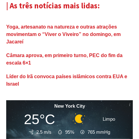
| As três notícias mais lidas:
Yoga, artesanato na natureza e outras atrações
movimentam o “Viver o Viveiro” no domingo, em
Jacareí
Câmara aprova, em primeiro turno, PEC do fim da
escala 6×1
Líder do Irã convoca países islâmicos contra EUA e
Israel
New York City
25°C
Limpo
2.5 m/s
95%
765
mmHg