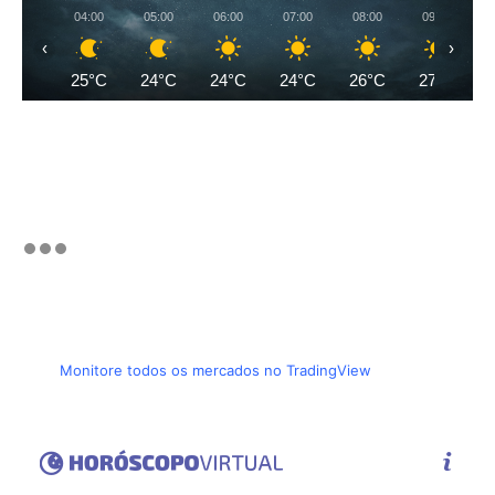
04:00
05:00
06:00
07:00
08:00
09:00
‹
›
25°C
24°C
24°C
24°C
26°C
27°C
Monitore todos os mercados no TradingView