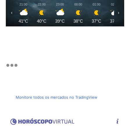
21:00
22:00
23:00
00:00
01:00
02:00
‹
›
41°C
40°C
39°C
38°C
37°C
37°C
Monitore todos os mercados no TradingView