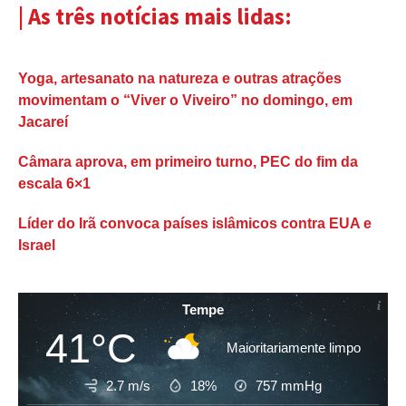
| As três notícias mais lidas:
Yoga, artesanato na natureza e outras atrações
movimentam o “Viver o Viveiro” no domingo, em
Jacareí
Câmara aprova, em primeiro turno, PEC do fim da
escala 6×1
Líder do Irã convoca países islâmicos contra EUA e
Israel
Tempe
41°C
Maioritariamente limpo
2.7 m/s
18%
757
mmHg