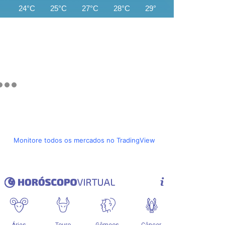
24°C
25°C
27°C
28°C
29°C
30°C
31°C
Monitore todos os mercados no TradingView