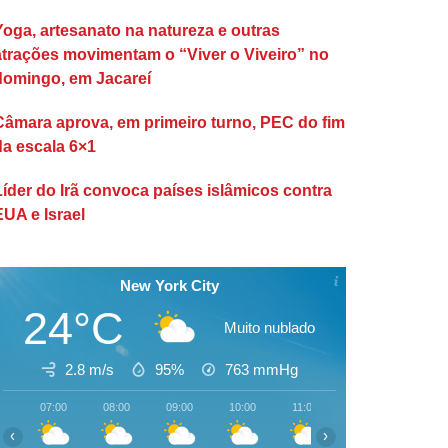
Yoga, artesanato na natureza e outras
atrações movimentam o “Viver o Viveiro” no
domingo, em Jacareí
Câmara aprova, em primeiro turno, PEC do fim
da escala 6×1
Líder do Irã convoca países islâmicos contra
EUA e Israel
New York City
24°C
Muito nublado
2.8 m/s
95%
763
mmHg
07:00
08:00
09:00
10:00
11:00
12:00
13:00
‹
›