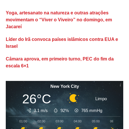
Yoga, artesanato na natureza e outras atrações
movimentam o “Viver o Viveiro” no domingo, em
Jacareí
Líder do Irã convoca países islâmicos contra EUA e
Israel
Câmara aprova, em primeiro turno, PEC do fim da
escala 6×1
New York City
26°C
Limpo
3.1 m/s
92%
765
mmHg
01:00
02:00
03:00
04:00
05:00
06:00