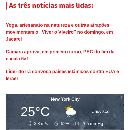
| As três notícias mais lidas:
Yoga, artesanato na natureza e outras atrações
movimentam o “Viver o Viveiro” no domingo, em
Jacareí
Câmara aprova, em primeiro turno, PEC do fim da
escala 6×1
Líder do Irã convoca países islâmicos contra EUA e
Israel
New York City
25°C
Chuvisco
3.8 m/s
92%
765
mmHg