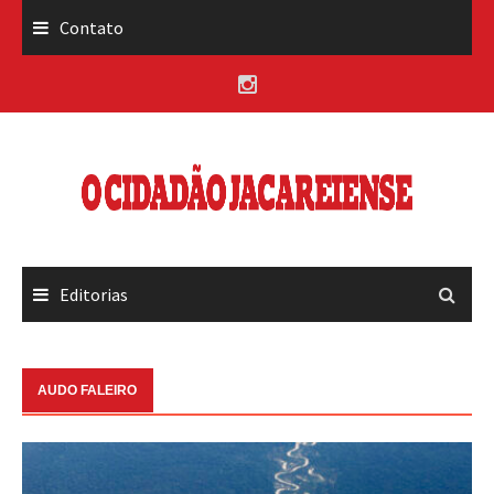
Skip
Contato
to
content
Editorias
AUDO FALEIRO