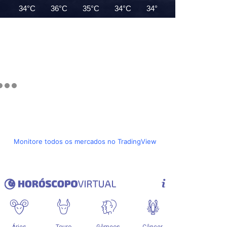
34°C
36°C
35°C
34°C
34°C
33°C
32°C
Monitore todos os mercados no TradingView