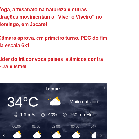
Yoga, artesanato na natureza e outras
atrações movimentam o “Viver o Viveiro” no
domingo, em Jacareí
Câmara aprova, em primeiro turno, PEC do fim
da escala 6×1
Líder do Irã convoca países islâmicos contra
EUA e Israel
Tempe
34°C
Muito nublado
1.9 m/s
43%
760
mmHg
00:00
01:00
02:00
03:00
04:00
05:00
06:00
‹
›