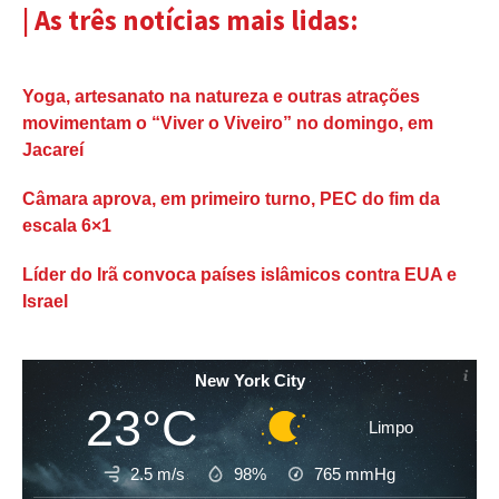
| As três notícias mais lidas:
Yoga, artesanato na natureza e outras atrações
movimentam o “Viver o Viveiro” no domingo, em
Jacareí
Câmara aprova, em primeiro turno, PEC do fim da
escala 6×1
Líder do Irã convoca países islâmicos contra EUA e
Israel
New York City
23°C
Limpo
2.5 m/s
98%
765
mmHg