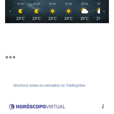
04:00
05:00
06:00
07:00
08:00
09:00
‹
›
23°C
23°C
23°C
24°C
25°C
27°C
Monitore todos os mercados no TradingView