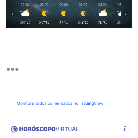
22:00
23:00
00:00
01:00
02:00
03:00
‹
›
28°C
27°C
27°C
26°C
26°C
25°C
Monitore todos os mercados no TradingView