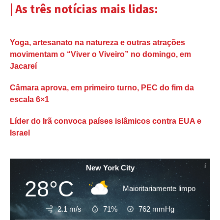
| As três notícias mais lidas:
Yoga, artesanato na natureza e outras atrações
movimentam o “Viver o Viveiro” no domingo, em
Jacareí
Câmara aprova, em primeiro turno, PEC do fim da
escala 6×1
Líder do Irã convoca países islâmicos contra EUA e
Israel
New York City
28°C
Maioritariamente limpo
2.1 m/s
71%
762
mmHg