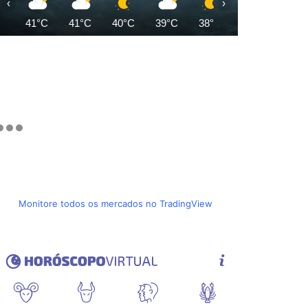
‹
›
41°C
41°C
40°C
39°C
38°C
37°C
37°C
Monitore todos os mercados no TradingView