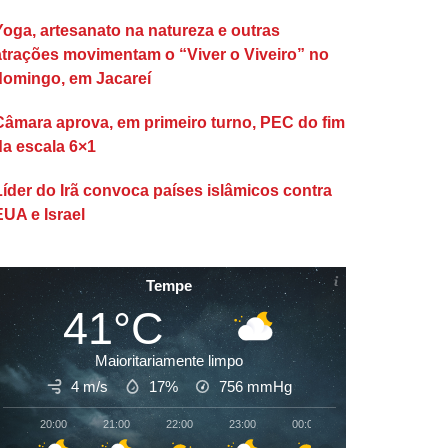
Yoga, artesanato na natureza e outras
atrações movimentam o “Viver o Viveiro” no
domingo, em Jacareí
Câmara aprova, em primeiro turno, PEC do fim
da escala 6×1
Líder do Irã convoca países islâmicos contra
EUA e Israel
Tempe
41°C
Maioritariamente limpo
4 m/s
17%
756
mmHg
20:00
21:00
22:00
23:00
00:00
01:00
02:00