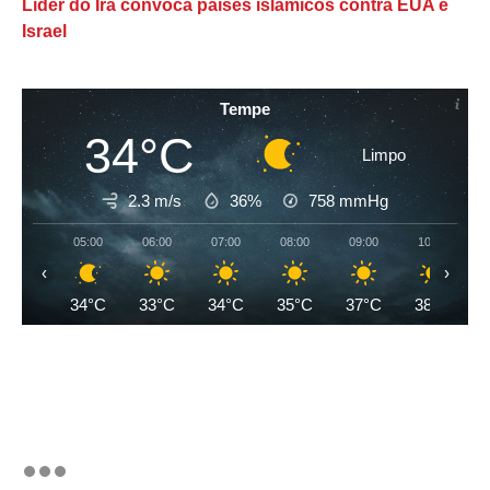
Líder do Irã convoca países islâmicos contra EUA e
Israel
Tempe
34°C
Limpo
2.3 m/s
36%
758
mmHg
05:00
06:00
07:00
08:00
09:00
10:00
‹
›
34°C
33°C
34°C
35°C
37°C
38°C