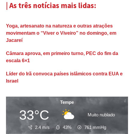
| As três notícias mais lidas:
Yoga, artesanato na natureza e outras atrações
movimentam o “Viver o Viveiro” no domingo, em
Jacareí
Câmara aprova, em primeiro turno, PEC do fim da
escala 6×1
Líder do Irã convoca países islâmicos contra EUA e
Israel
Tempe
33°C
Muito nublado
2.4 m/s
43%
761
mmHg