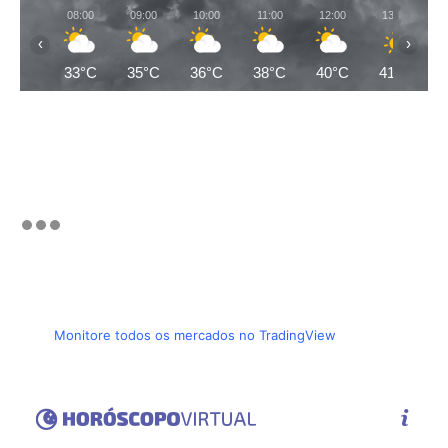
08:00
09:00
10:00
11:00
12:00
13:00
‹
›
33°C
35°C
36°C
38°C
40°C
41°C
Monitore todos os mercados no TradingView