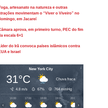
Yoga, artesanato na natureza e outras
atrações movimentam o “Viver o Viveiro” no
domingo, em Jacareí
Câmara aprova, em primeiro turno, PEC do fim
da escala 6×1
Líder do Irã convoca países islâmicos contra
EUA e Israel
New York City
31°C
Chuva fraca
4.8 m/s
67%
764
mmHg
16:00
17:00
18:00
19:00
20:00
21:00
22:00
‹
›