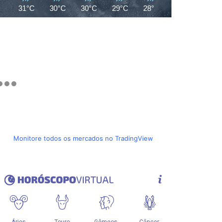
31°C
30°C
30°C
29°C
28°C
27°C
27°C
Monitore todos os mercados no TradingView