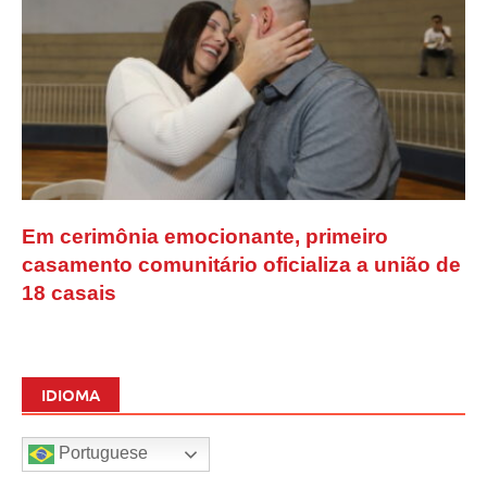
Em cerimônia emocionante, primeiro
casamento comunitário oficializa a união de
18 casais
IDIOMA
Portuguese