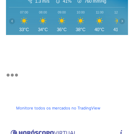
1.3 m/s
41%
760
mmHg
07:00
08:00
09:00
10:00
11:00
12:00
‹
›
33°C
34°C
36°C
38°C
40°C
41°C
Monitore todos os mercados no TradingView