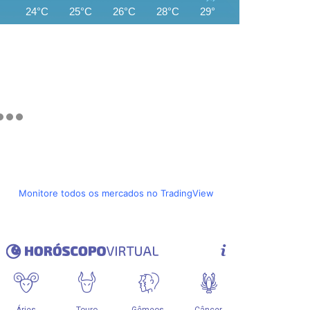
24°C
25°C
26°C
28°C
29°C
30°C
31°C
Monitore todos os mercados no TradingView