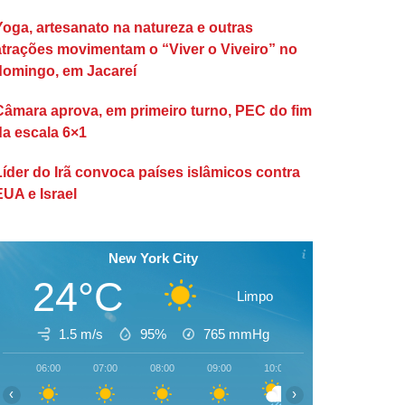
Yoga, artesanato na natureza e outras
atrações movimentam o “Viver o Viveiro” no
domingo, em Jacareí
Câmara aprova, em primeiro turno, PEC do fim
da escala 6×1
Líder do Irã convoca países islâmicos contra
EUA e Israel
New York City
24°C
Limpo
1.5 m/s
95%
765
mmHg
06:00
07:00
08:00
09:00
10:00
11:00
12:00
‹
›