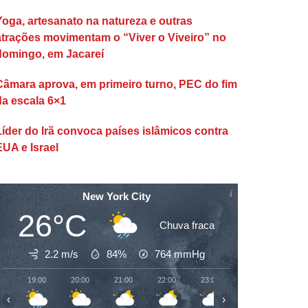
Yoga, artesanato na natureza e outras
atrações movimentam o “Viver o Viveiro” no
domingo, em Jacareí
Câmara aprova, em primeiro turno, PEC do fim
da escala 6×1
Líder do Irã convoca países islâmicos contra
EUA e Israel
New York City
26°C
Chuva fraca
2.2 m/s
84%
764
mmHg
19:00
20:00
21:00
22:00
23:00
00:00
01:00
‹
›