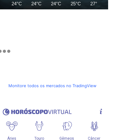
24°C
24°C
24°C
25°C
27°C
29°C
30°C
Monitore todos os mercados no TradingView