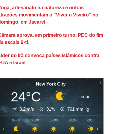
Yoga, artesanato na natureza e outras
atrações movimentam o “Viver o Viveiro” no
domingo, em Jacareí
Câmara aprova, em primeiro turno, PEC do fim
da escala 6×1
Líder do Irã convoca países islâmicos contra
EUA e Israel
New York City
24°C
Limpo
3.2 m/s
91%
761
mmHg
05:00
06:00
07:00
08:00
09:00
10:00
11:00
‹
›