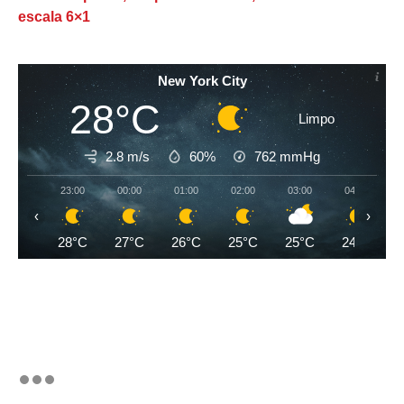
escala 6×1
New York City
28°C
Limpo
2.8 m/s
60%
762
mmHg
23:00
00:00
01:00
02:00
03:00
04:00
‹
›
28°C
27°C
26°C
25°C
25°C
24°C