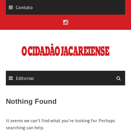
Skip
Contato
to
content
Editorias
Nothing Found
It seems we can’t find what you’re looking for. Perhaps
searching can help.