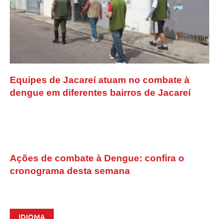
Equipes de Jacareí atuam no combate à
dengue em diferentes bairros de Jacareí
Ações de combate à Dengue: confira o
cronograma desta semana
IDIOMA