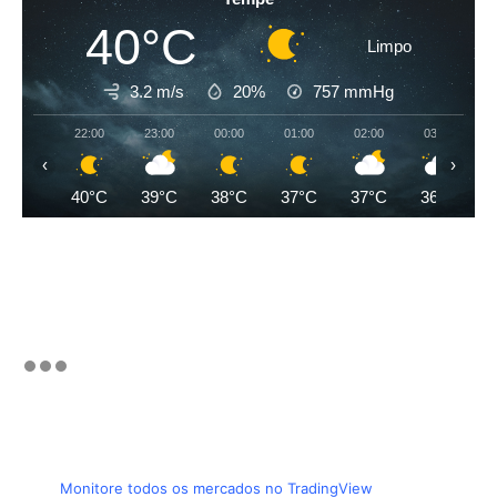
40°C
Limpo
3.2 m/s
20%
757
mmHg
22:00
23:00
00:00
01:00
02:00
03:00
‹
›
40°C
39°C
38°C
37°C
37°C
36°C
Monitore todos os mercados no TradingView