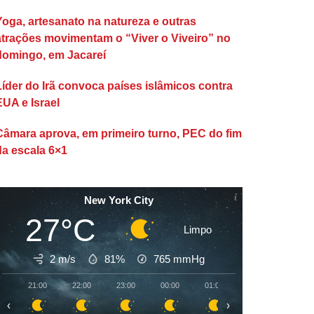
Yoga, artesanato na natureza e outras
atrações movimentam o “Viver o Viveiro” no
domingo, em Jacareí
Líder do Irã convoca países islâmicos contra
EUA e Israel
Câmara aprova, em primeiro turno, PEC do fim
da escala 6×1
New York City
27°C
Limpo
2 m/s
81%
765
mmHg
21:00
22:00
23:00
00:00
01:00
02:00
03:00
‹
›