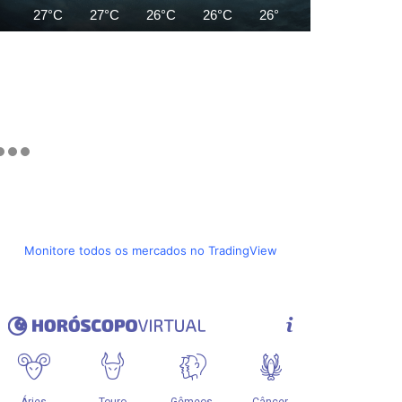
27°C
27°C
26°C
26°C
26°C
25°C
25°C
Monitore todos os mercados no TradingView