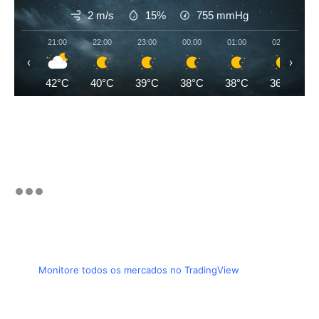
2 m/s
15%
755
mmHg
21:00
22:00
23:00
00:00
01:00
02:00
‹
›
42°C
40°C
39°C
38°C
38°C
36°C
Monitore todos os mercados no TradingView