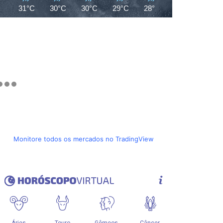
31°C
30°C
30°C
29°C
28°C
27°C
27°C
Monitore todos os mercados no TradingView