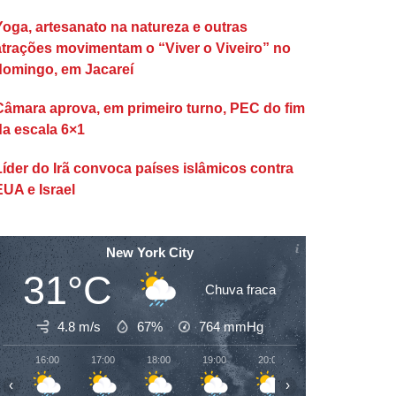
Yoga, artesanato na natureza e outras
atrações movimentam o “Viver o Viveiro” no
domingo, em Jacareí
Câmara aprova, em primeiro turno, PEC do fim
da escala 6×1
Líder do Irã convoca países islâmicos contra
EUA e Israel
New York City
31°C
Chuva fraca
4.8 m/s
67%
764
mmHg
16:00
17:00
18:00
19:00
20:00
21:00
22:00
‹
›