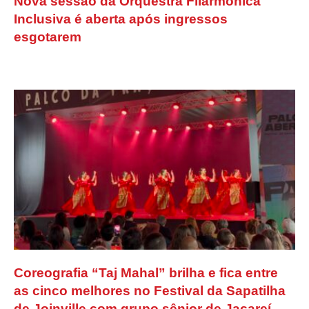
Nova sessão da Orquestra Filarmônica
Inclusiva é aberta após ingressos
esgotarem
Coreografia “Taj Mahal” brilha e fica entre
as cinco melhores no Festival da Sapatilha
de Joinville com grupo sênior de Jacareí