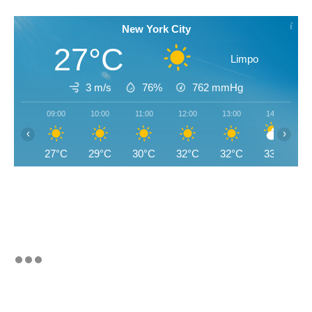
New York City
27°C
Limpo
3 m/s
76%
762
mmHg
09:00
10:00
11:00
12:00
13:00
14:00
‹
›
27°C
29°C
30°C
32°C
32°C
33°C