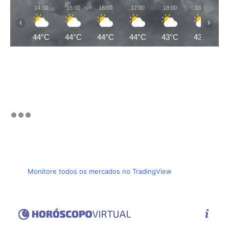
14:00
15:00
16:00
17:00
18:00
19:00
‹
›
44°C
44°C
44°C
44°C
43°C
43°C
Monitore todos os mercados no TradingView