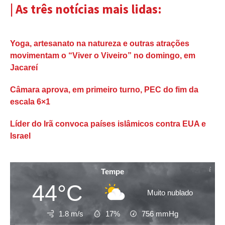
| As três notícias mais lidas:
Yoga, artesanato na natureza e outras atrações
movimentam o “Viver o Viveiro” no domingo, em
Jacareí
Câmara aprova, em primeiro turno, PEC do fim da
escala 6×1
Líder do Irã convoca países islâmicos contra EUA e
Israel
Tempe
44°C
Muito nublado
1.8 m/s
17%
756
mmHg