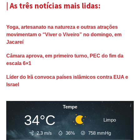
| As três notícias mais lidas:
Yoga, artesanato na natureza e outras atrações
movimentam o “Viver o Viveiro” no domingo, em
Jacareí
Câmara aprova, em primeiro turno, PEC do fim da
escala 6×1
Líder do Irã convoca países islâmicos contra EUA e
Israel
Tempe
34°C
Limpo
2.3 m/s
36%
758
mmHg