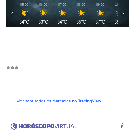
05:00
06:00
07:00
08:00
09:00
10:00
‹
›
34°C
33°C
34°C
35°C
37°C
38°C
Monitore todos os mercados no TradingView