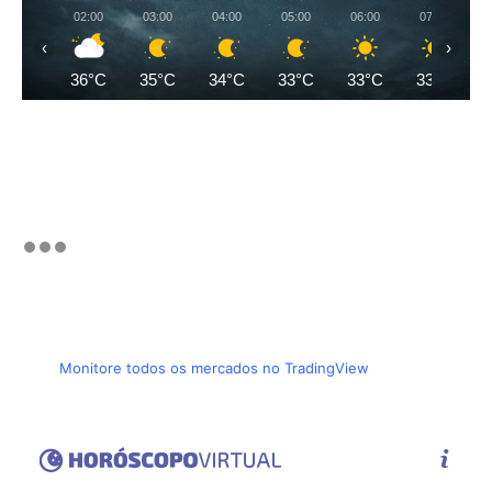
02:00
03:00
04:00
05:00
06:00
07:00
‹
›
36°C
35°C
34°C
33°C
33°C
33°C
Monitore todos os mercados no TradingView