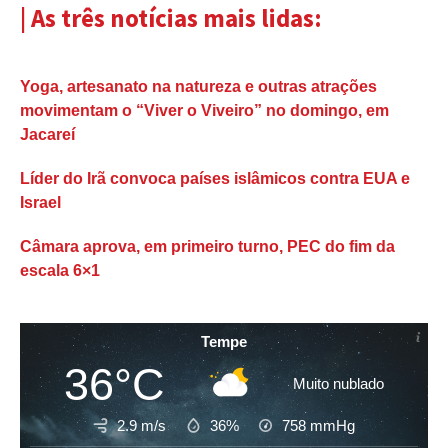
| As três notícias mais lidas:
Yoga, artesanato na natureza e outras atrações
movimentam o “Viver o Viveiro” no domingo, em
Jacareí
Líder do Irã convoca países islâmicos contra EUA e
Israel
Câmara aprova, em primeiro turno, PEC do fim da
escala 6×1
Tempe
36°C
Muito nublado
2.9 m/s
36%
758
mmHg