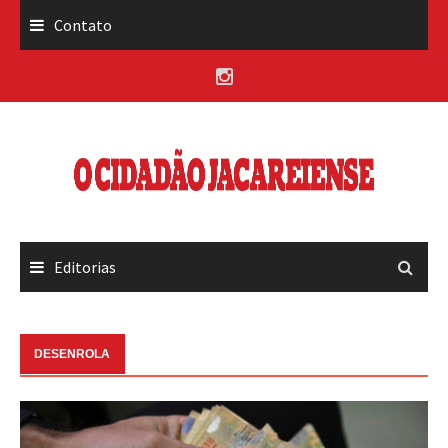
Skip
Contato
to
content
Editorias
DESENROLA