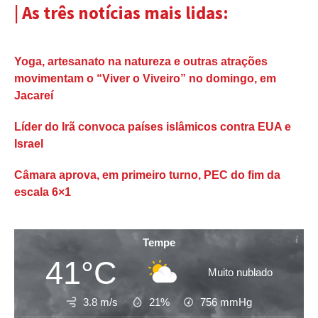
| As três notícias mais lidas:
Yoga, artesanato na natureza e outras atrações
movimentam o “Viver o Viveiro” no domingo, em
Jacareí
Líder do Irã convoca países islâmicos contra EUA e
Israel
Câmara aprova, em primeiro turno, PEC do fim da
escala 6×1
Tempe
41°C
Muito nublado
3.8 m/s
21%
756
mmHg