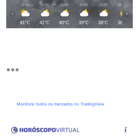
19:00
20:00
21:00
22:00
23:00
00:00
‹
›
41°C
41°C
40°C
39°C
38°C
38°C
Monitore todos os mercados no TradingView