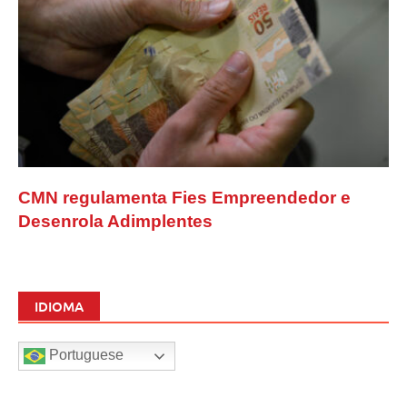
CMN regulamenta Fies Empreendedor e
Desenrola Adimplentes
IDIOMA
Portuguese