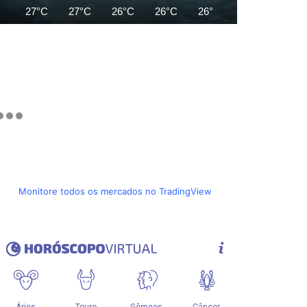
27°C
27°C
26°C
26°C
26°C
25°C
25°C
Monitore todos os mercados no TradingView