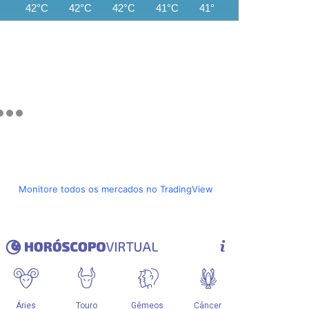
42°C
42°C
42°C
41°C
41°C
41°C
40°C
Monitore todos os mercados no TradingView