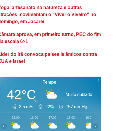
Yoga, artesanato na natureza e outras
atrações movimentam o “Viver o Viveiro” no
domingo, em Jacareí
Câmara aprova, em primeiro turno, PEC do fim
da escala 6×1
Líder do Irã convoca países islâmicos contra
EUA e Israel
Tempe
42°C
Muito nublado
3.5 m/s
22%
757
mmHg
15:00
16:00
17:00
18:00
19:00
20:00
21:00
‹
›