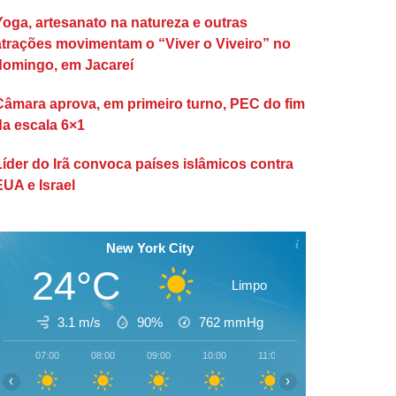
Yoga, artesanato na natureza e outras
atrações movimentam o “Viver o Viveiro” no
domingo, em Jacareí
Câmara aprova, em primeiro turno, PEC do fim
da escala 6×1
Líder do Irã convoca países islâmicos contra
EUA e Israel
New York City
24°C
Limpo
3.1 m/s
90%
762
mmHg
07:00
08:00
09:00
10:00
11:00
12:00
13:00
‹
›