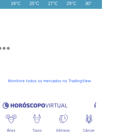
24°C
25°C
27°C
29°C
30°C
32°C
32°C
Monitore todos os mercados no TradingView