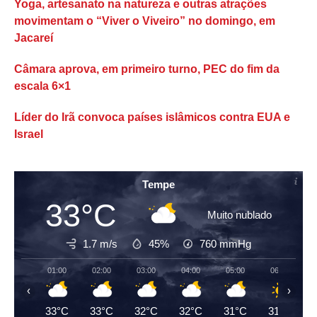
Yoga, artesanato na natureza e outras atrações
movimentam o “Viver o Viveiro” no domingo, em
Jacareí
Câmara aprova, em primeiro turno, PEC do fim da
escala 6×1
Líder do Irã convoca países islâmicos contra EUA e
Israel
Tempe
33°C
Muito nublado
1.7 m/s
45%
760
mmHg
01:00
02:00
03:00
04:00
05:00
06:00
‹
›
33°C
33°C
32°C
32°C
31°C
31°C