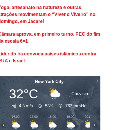
Yoga, artesanato na natureza e outras
atrações movimentam o “Viver o Viveiro” no
domingo, em Jacareí
Câmara aprova, em primeiro turno, PEC do fim
da escala 6×1
Líder do Irã convoca países islâmicos contra
EUA e Israel
New York City
32°C
Chuvisco
4.3 m/s
53%
763
mmHg
16:00
17:00
18:00
19:00
20:00
21:00
22:00
‹
›