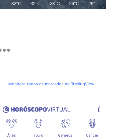
32°C
32°C
28°C
26°C
26°C
26°C
26°C
Monitore todos os mercados no TradingView