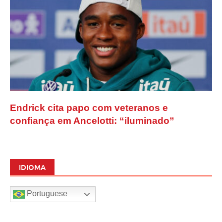
Endrick cita papo com veteranos e
confiança em Ancelotti: “iluminado”
IDIOMA
Portuguese