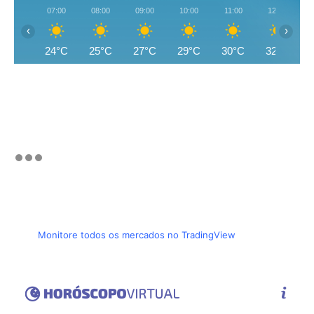
07:00
08:00
09:00
10:00
11:00
12:00
‹
›
24°C
25°C
27°C
29°C
30°C
32°C
Monitore todos os mercados no TradingView