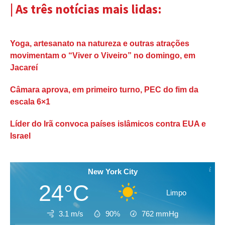
| As três notícias mais lidas:
Yoga, artesanato na natureza e outras atrações
movimentam o “Viver o Viveiro” no domingo, em
Jacareí
Câmara aprova, em primeiro turno, PEC do fim da
escala 6×1
Líder do Irã convoca países islâmicos contra EUA e
Israel
New York City
24°C
Limpo
3.1 m/s
90%
762
mmHg