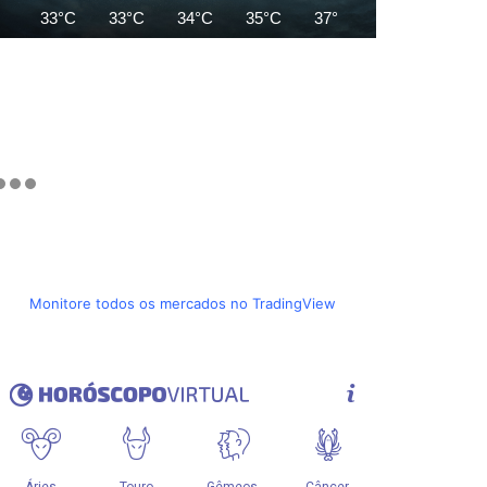
33°C
33°C
34°C
35°C
37°C
39°C
41°C
Monitore todos os mercados no TradingView