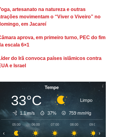
Yoga, artesanato na natureza e outras
atrações movimentam o “Viver o Viveiro” no
domingo, em Jacareí
Câmara aprova, em primeiro turno, PEC do fim
da escala 6×1
Líder do Irã convoca países islâmicos contra
EUA e Israel
Tempe
33°C
Limpo
1.1 m/s
37%
759
mmHg
05:00
06:00
07:00
08:00
09:00
10:00
11:00
‹
›