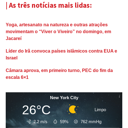
| As três notícias mais lidas:
Yoga, artesanato na natureza e outras atrações
movimentam o “Viver o Viveiro” no domingo, em
Jacareí
Líder do Irã convoca países islâmicos contra EUA e
Israel
Câmara aprova, em primeiro turno, PEC do fim da
escala 6×1
New York City
26°C
Limpo
2.2 m/s
59%
762
mmHg