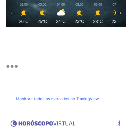
02:00
03:00
04:00
05:00
06:00
07:00
‹
›
26°C
25°C
24°C
23°C
23°C
23°C
Monitore todos os mercados no TradingView