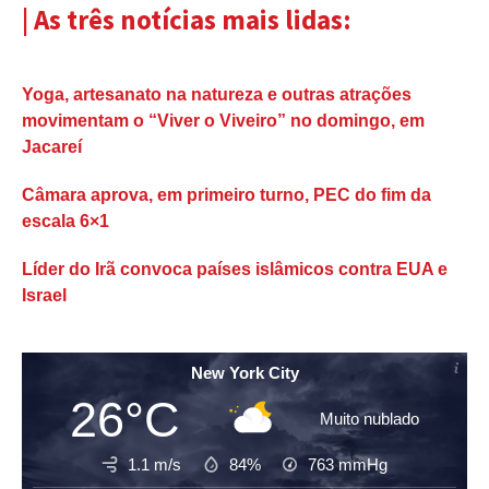
| As três notícias mais lidas:
Yoga, artesanato na natureza e outras atrações
movimentam o “Viver o Viveiro” no domingo, em
Jacareí
Câmara aprova, em primeiro turno, PEC do fim da
escala 6×1
Líder do Irã convoca países islâmicos contra EUA e
Israel
New York City
26°C
Muito nublado
1.1 m/s
84%
763
mmHg