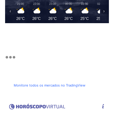
21:00
22:00
23:00
00:00
01:00
02:00
‹
›
26°C
26°C
26°C
26°C
25°C
25°C
Monitore todos os mercados no TradingView