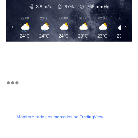
3.8 m/s
97%
766
mmHg
22:00
23:00
00:00
01:00
02:00
03:00
‹
›
24°C
24°C
24°C
23°C
23°C
23°C
Monitore todos os mercados no TradingView