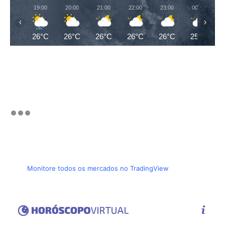
19:00
20:00
21:00
22:00
23:00
00:00
‹
›
26°C
26°C
26°C
26°C
26°C
25°C
Monitore todos os mercados no TradingView