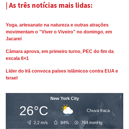
| As três notícias mais lidas:
Yoga, artesanato na natureza e outras atrações
movimentam o “Viver o Viveiro” no domingo, em
Jacareí
Câmara aprova, em primeiro turno, PEC do fim da
escala 6×1
Líder do Irã convoca países islâmicos contra EUA e
Israel
New York City
26°C
Chuva fraca
2.2 m/s
84%
764
mmHg