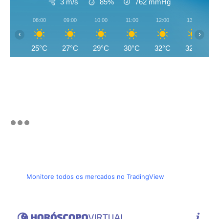
3 m/s
85%
762
mmHg
08:00
09:00
10:00
11:00
12:00
13:00
‹
›
25°C
27°C
29°C
30°C
32°C
32°C
Monitore todos os mercados no TradingView