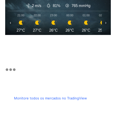
2 m/s
81%
765
mmHg
21:00
22:00
23:00
00:00
01:00
02:00
‹
›
27°C
27°C
26°C
26°C
26°C
25°C
Monitore todos os mercados no TradingView