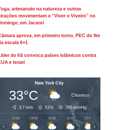
Yoga, artesanato na natureza e outras
atrações movimentam o “Viver o Viveiro” no
domingo, em Jacareí
Câmara aprova, em primeiro turno, PEC do fim
da escala 6×1
Líder do Irã convoca países islâmicos contra
EUA e Israel
New York City
33°C
Chuvisco
3.7 m/s
51%
765
mmHg
13:00
14:00
15:00
16:00
17:00
18:00
19:00
‹
›