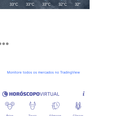
33°C
33°C
33°C
32°C
32°C
28°C
26°C
Monitore todos os mercados no TradingView