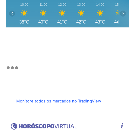
10:00
11:00
12:00
13:00
14:00
15:00
‹
›
38°C
40°C
41°C
42°C
43°C
44°C
Monitore todos os mercados no TradingView