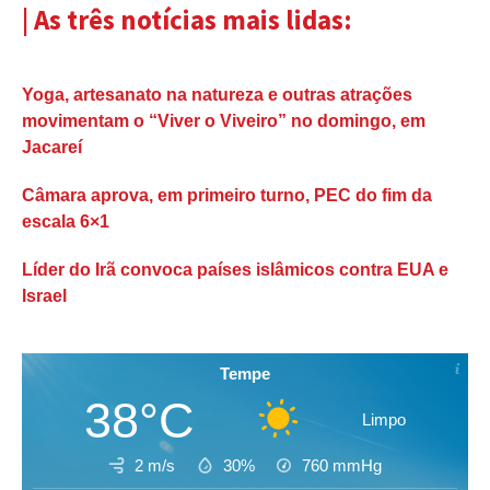
| As três notícias mais lidas:
Yoga, artesanato na natureza e outras atrações
movimentam o “Viver o Viveiro” no domingo, em
Jacareí
Câmara aprova, em primeiro turno, PEC do fim da
escala 6×1
Líder do Irã convoca países islâmicos contra EUA e
Israel
Tempe
38°C
Limpo
2 m/s
30%
760
mmHg