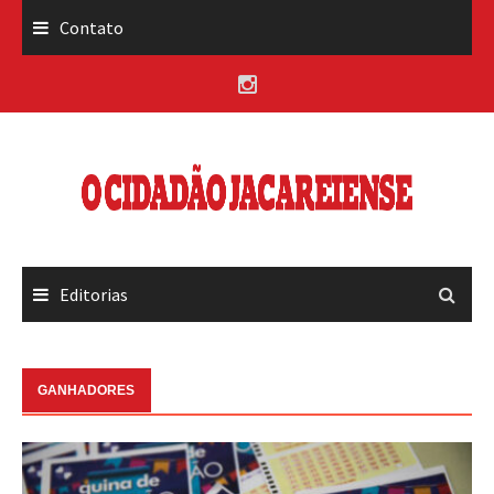
Skip
Contato
to
content
Editorias
GANHADORES