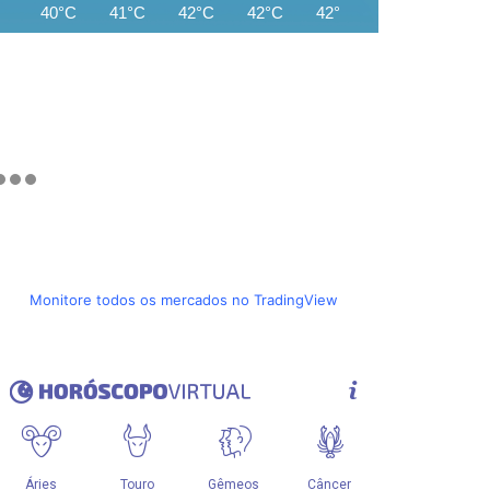
40°C
41°C
42°C
42°C
42°C
42°C
41°C
Monitore todos os mercados no TradingView