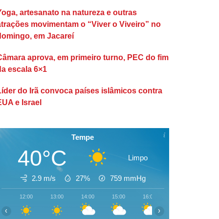
Yoga, artesanato na natureza e outras
atrações movimentam o “Viver o Viveiro” no
domingo, em Jacareí
Câmara aprova, em primeiro turno, PEC do fim
da escala 6×1
Líder do Irã convoca países islâmicos contra
EUA e Israel
Tempe
40°C
Limpo
2.9 m/s
27%
759
mmHg
12:00
13:00
14:00
15:00
16:00
17:00
18:00
‹
›