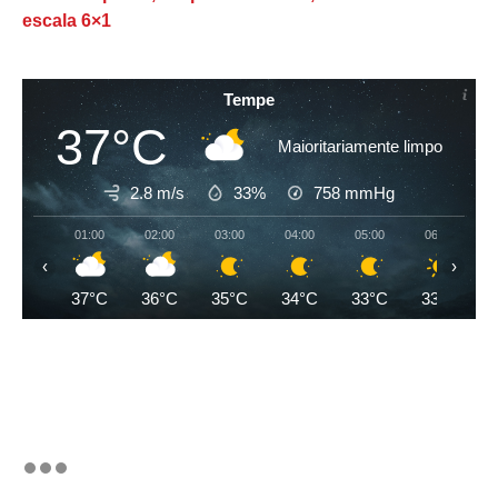
escala 6×1
Tempe
37°C
Maioritariamente limpo
2.8 m/s
33%
758
mmHg
01:00
02:00
03:00
04:00
05:00
06:00
‹
›
37°C
36°C
35°C
34°C
33°C
33°C