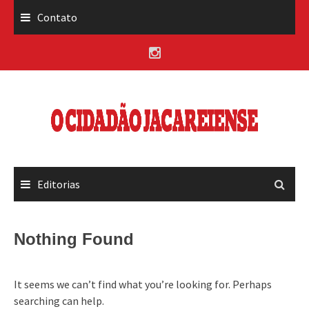
Skip
Contato
to
content
Editorias
Nothing Found
It seems we can’t find what you’re looking for. Perhaps
searching can help.