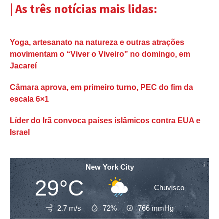
| As três notícias mais lidas:
Yoga, artesanato na natureza e outras atrações
movimentam o “Viver o Viveiro” no domingo, em
Jacareí
Câmara aprova, em primeiro turno, PEC do fim da
escala 6×1
Líder do Irã convoca países islâmicos contra EUA e
Israel
New York City
29°C
Chuvisco
2.7 m/s
72%
766
mmHg