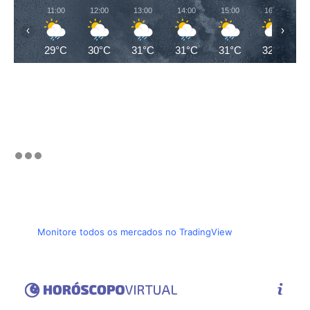
11:00
12:00
13:00
14:00
15:00
16:00
‹
›
29°C
30°C
31°C
31°C
31°C
32°C
Monitore todos os mercados no TradingView