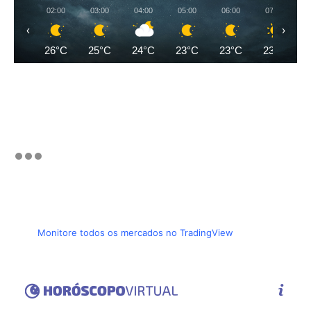
02:00
03:00
04:00
05:00
06:00
07:00
‹
›
26°C
25°C
24°C
23°C
23°C
23°C
Monitore todos os mercados no TradingView