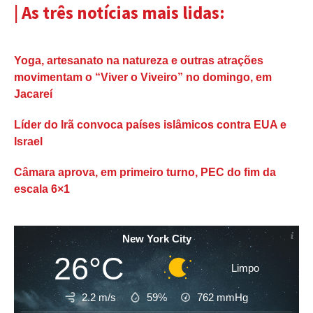
| As três notícias mais lidas:
Yoga, artesanato na natureza e outras atrações
movimentam o “Viver o Viveiro” no domingo, em
Jacareí
Líder do Irã convoca países islâmicos contra EUA e
Israel
Câmara aprova, em primeiro turno, PEC do fim da
escala 6×1
New York City
26°C
Limpo
2.2 m/s
59%
762
mmHg