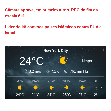
Câmara aprova, em primeiro turno, PEC do fim da
escala 6×1
Líder do Irã convoca países islâmicos contra EUA e
Israel
New York City
24°C
Limpo
3.2 m/s
91%
761
mmHg
05:00
06:00
07:00
08:00
09:00
10:00
‹
›
24°C
24°C
24°C
25°C
27°C
29°C