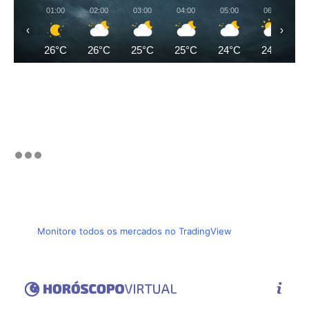
01:00
02:00
03:00
04:00
05:00
06:00
‹
›
26°C
26°C
25°C
25°C
24°C
24°C
Monitore todos os mercados no TradingView