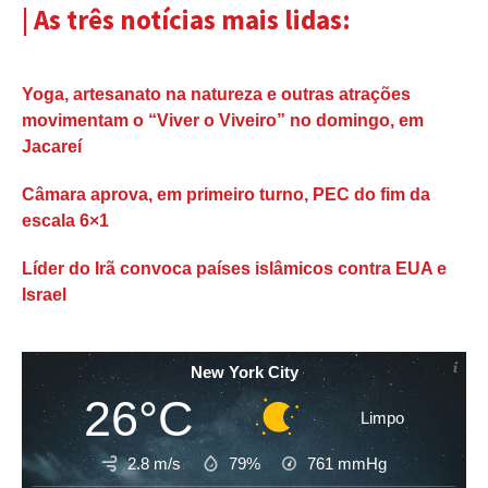
| As três notícias mais lidas:
Yoga, artesanato na natureza e outras atrações
movimentam o “Viver o Viveiro” no domingo, em
Jacareí
Câmara aprova, em primeiro turno, PEC do fim da
escala 6×1
Líder do Irã convoca países islâmicos contra EUA e
Israel
New York City
26°C
Limpo
2.8 m/s
79%
761
mmHg