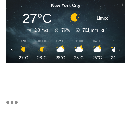
New York City
27°C
Limpo
2.3 m/s
76%
761
mmHg
00:00
01:00
02:00
03:00
04:00
05:00
‹
›
27°C
26°C
26°C
25°C
25°C
24°C